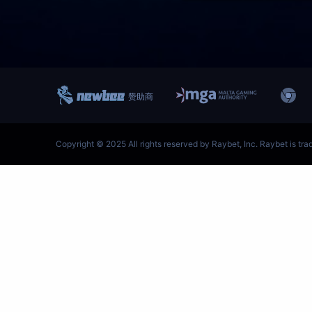
跳
至
内
容