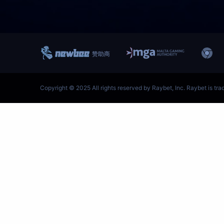
跳
至
内
容